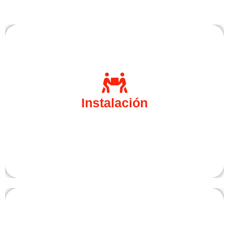
de cualquiera de
instalación
Cuando necesite una
sus equipos, no dude en contactar con nuestro
Instalación
, acudiremos al instante en
Servicio Técnico Jávea
su ayuda